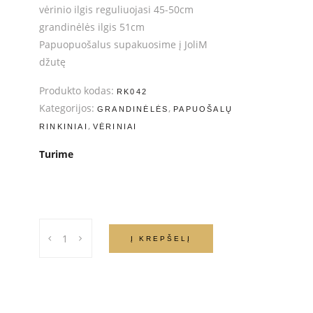
vėrinio ilgis reguliuojasi 45-50cm
grandinėlės ilgis 51cm
Papuopuošalus supakuosime į JoliM
džutę
Produkto kodas:
RK042
Kategorijos:
,
GRANDINĖLĖS
PAPUOŠALŲ
,
RINKINIAI
VĖRINIAI
Turime
Perlų
Į KREPŠELĮ
vėrinys
su
grandinėle
kiekis