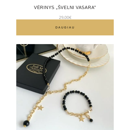
VĖRINYS „ŠVELNI VASARA”
29,00
€
DAUGIAU