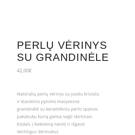
PERLŲ VĖRINYS
SU GRANDINĖLE
42,00
€
Natūralių perlų vėrinys su juodu kristalu
ir klasikinio pynimo masyvesnė
grandinėlė su keramikiniu perlo spalvos
pakabuku kurią gamia segti skirtinais
būdais į kiekvieną narelį ir išgauti
skirtingus derinukus