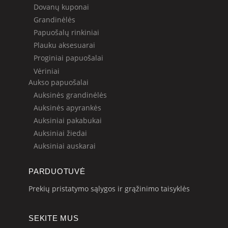
Dovanų kuponai
Grandinėlės
Papuošalų rinkiniai
Plauku aksesuarai
Proginiai papuošalai
Vėriniai
Aukso papuošalai
Auksinės grandinėlės
Auksinės apyrankės
Auksiniai pakabukai
Auksiniai žiedai
Auksiniai auskarai
PARDUOTUVĖ
Prekių pristatymo sąlygos ir grąžinimo taisyklės
SEKITE MUS