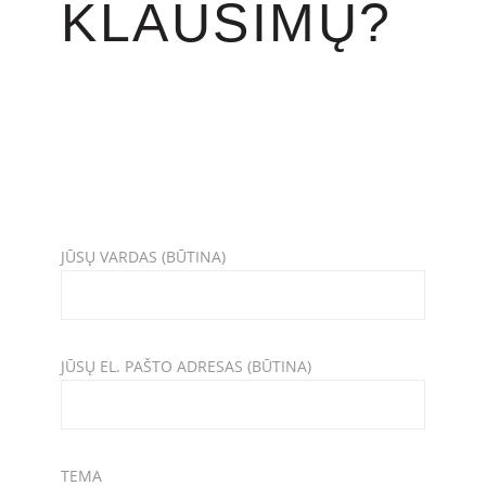
KLAUSIMŲ?
JŪSŲ VARDAS (BŪTINA)
JŪSŲ EL. PAŠTO ADRESAS (BŪTINA)
TEMA