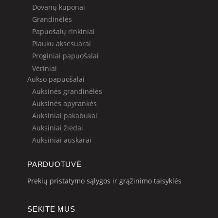
Dovanų kuponai
Grandinėlės
Papuošalų rinkiniai
Plauku aksesuarai
Proginiai papuošalai
Vėriniai
Aukso papuošalai
Auksinės grandinėlės
Auksinės apyrankės
Auksiniai pakabukai
Auksiniai žiedai
Auksiniai auskarai
PARDUOTUVĖ
Prekių pristatymo sąlygos ir grąžinimo taisyklės
SEKITE MUS