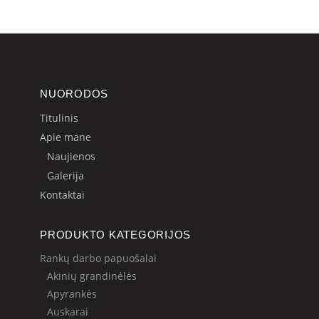
NUORODOS
Titulinis
Apie mane
Naujienos
Galerija
Kontaktai
PRODUKTO KATEGORIJOS
Rankų darbo papuošalai
Akinių grandinėlės
Apyrankės
Auskarai