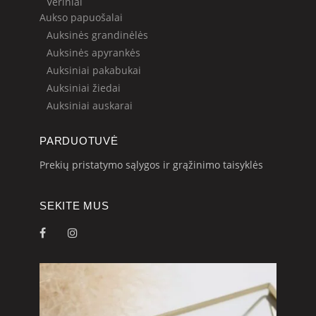
Vėriniai
Aukso papuošalai
Auksinės grandinėlės
Auksinės apyrankės
Auksiniai pakabukai
Auksiniai žiedai
Auksiniai auskarai
PARDUOTUVĖ
Prekių pristatymo sąlygos ir grąžinimo taisyklės
SEKITE MUS