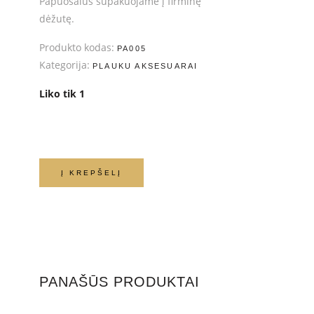
Papuošalus supakuojame į firminę
dėžutę.
Produkto kodas:
PA005
Kategorija:
PLAUKU AKSESUARAI
Liko tik 1
Į KREPŠELĮ
PANAŠŪS PRODUKTAI