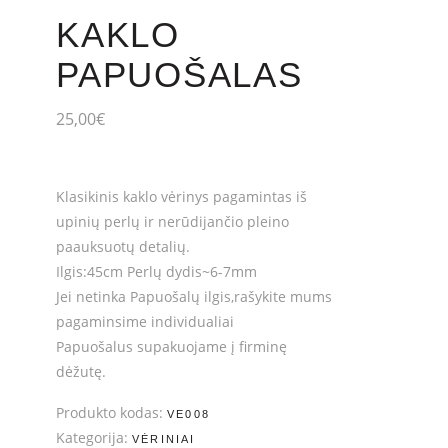
KAKLO
PAPUOŠALAS
25,00
€
Klasikinis kaklo vėrinys pagamintas iš
upinių perlų ir nerūdijančio pleino
paauksuotų detalių.
Ilgis:45cm Perlų dydis~6-7mm
Jei netinka Papuošalų ilgis,rašykite mums
pagaminsime individualiai
Papuošalus supakuojame į firminę
dėžutę.
Produkto kodas:
VE008
Kategorija:
VĖRINIAI