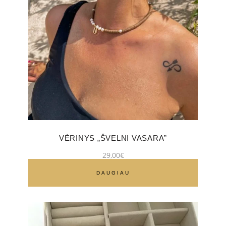
VĖRINYS „ŠVELNI VASARA”
29,00
€
DAUGIAU