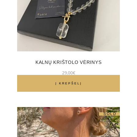
KALNŲ KRIŠTOLO VĖRINYS
29,00
€
Į KREPŠELĮ
SOLD