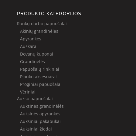
PRODUKTO KATEGORIJOS
Rankų darbo papuošalai
Akinių grandinėlės
Apyrankės
Auskarai
Dovanų kuponai
Grandinėlės
Papuošalų rinkiniai
Plauku aksesuarai
Proginiai papuošalai
Vėriniai
Aukso papuošalai
Auksinės grandinėlės
Auksinės apyrankės
Auksiniai pakabukai
Auksiniai žiedai