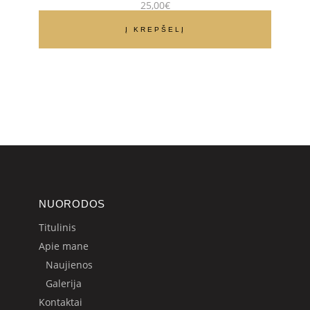
25,00
€
Į KREPŠELĮ
NUORODOS
Titulinis
Apie mane
Naujienos
Galerija
Kontaktai