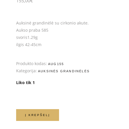
155,00
€
Auksinė grandinėlė su cirkonio akute.
Aukso praba 585
svoris1.29g
ilgis 42-45cm
Produkto kodas:
AUG155
Kategorija:
AUKSINĖS GRANDINĖLĖS
Liko tik 1
Į KREPŠELĮ