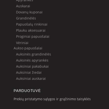
Auskarai
Dovanų kuponai
Grandinėlės
Papuošalų rinkiniai
Plauku aksesuarai
Proginiai papuošalai
Vėriniai
Aukso papuošalai
Auksinės grandinėlės
Auksinės apyrankės
Auksiniai pakabukai
Auksiniai žiedai
Auksiniai auskarai
PARDUOTUVĖ
Prekių pristatymo sąlygos ir grąžinimo taisyklės